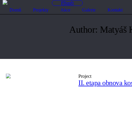
Přispět
Domů
Projekty
Akce
Galerie
Kontakt
Author:
Matyáš 
Project
II. etapa obnova ko